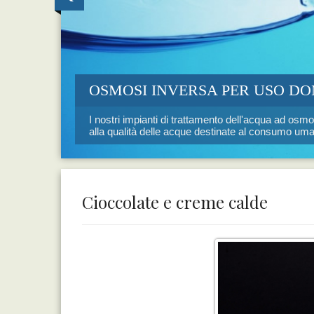
OSMOSI INVERSA PER USO D
I nostri impianti di trattamento dell'acqua ad os
alla qualità delle acque destinate al consumo um
Cioccolate e creme calde