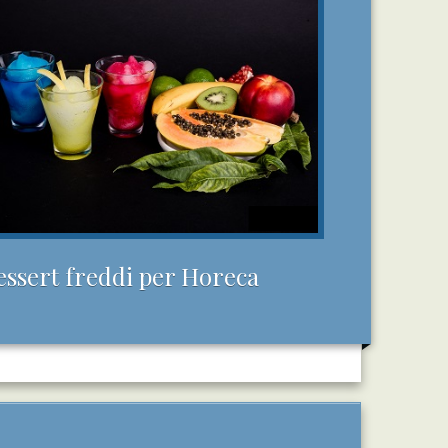
essert freddi per Horeca