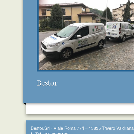
Bestor
Bestor.Srl - Viale Roma 77/I – 13835 Trivero Valdilana 
Tel. 015.0998136