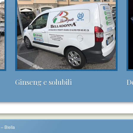
Ginseng e solubili
D
– Biella