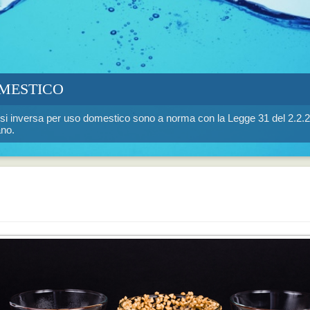
OMESTICO
mosi inversa per uso domestico sono a norma con la Legge 31 del 2.2.2
ano.