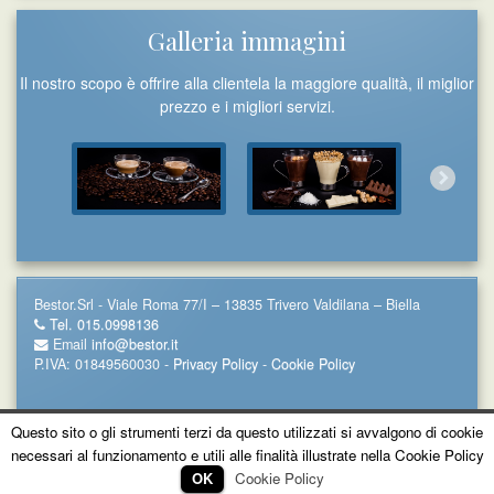
Galleria immagini
Il nostro scopo è offrire alla clientela la maggiore qualità, il miglior
prezzo e i migliori servizi.
Bestor.Srl - Viale Roma 77/I – 13835 Trivero Valdilana – Biella
Tel. 015.0998136
Email
info@bestor.it
P.IVA: 01849560030 -
Privacy Policy
-
Cookie Policy
Questo sito o gli strumenti terzi da questo utilizzati si avvalgono di cookie
necessari al funzionamento e utili alle finalità illustrate nella Cookie Policy
OK
Cookie Policy