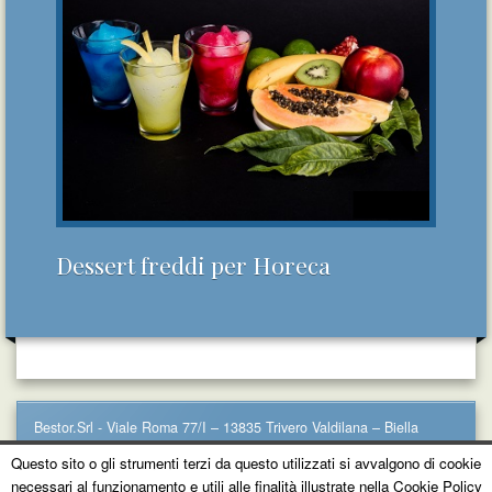
Dessert freddi per Horeca
Bestor.Srl - Viale Roma 77/I – 13835 Trivero Valdilana – Biella
Tel. 015.0998136
Questo sito o gli strumenti terzi da questo utilizzati si avvalgono di cookie
Email
info@bestor.it
P.IVA: 01849560030 -
Privacy Policy
-
Cookie Policy
necessari al funzionamento e utili alle finalità illustrate nella Cookie Policy