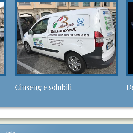
Ginseng e solubili
D
– Biella