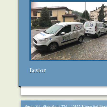
Bestor
Bestor.Srl - Viale Roma 77/I – 13835 Trivero Valdilana 