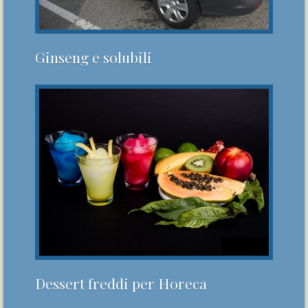
Ginseng e solubili
Dessert freddi per Horeca